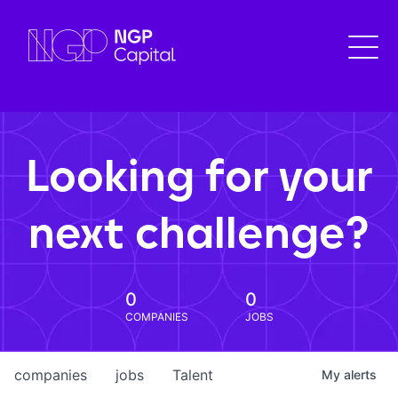
Looking for your
next challenge?
0
0
COMPANIES
JOBS
companies
jobs
Talent
My
alerts