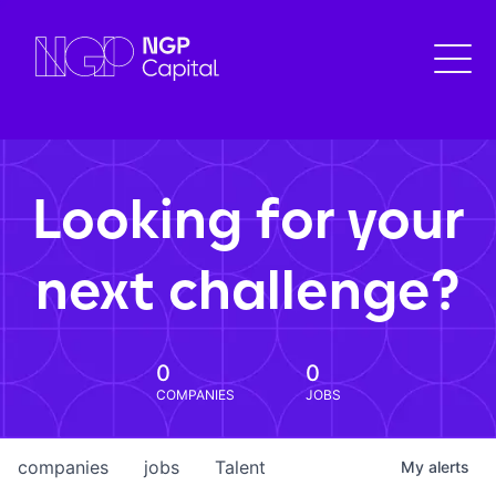
Looking for your
next challenge?
0
0
COMPANIES
JOBS
companies
jobs
Talent
My
alerts