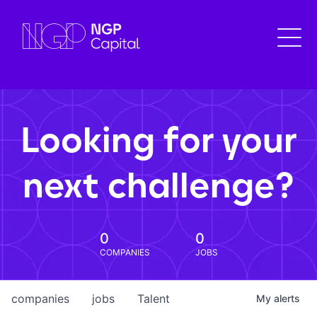
Looking for your
next challenge?
0
0
COMPANIES
JOBS
companies
jobs
Talent
My
alerts