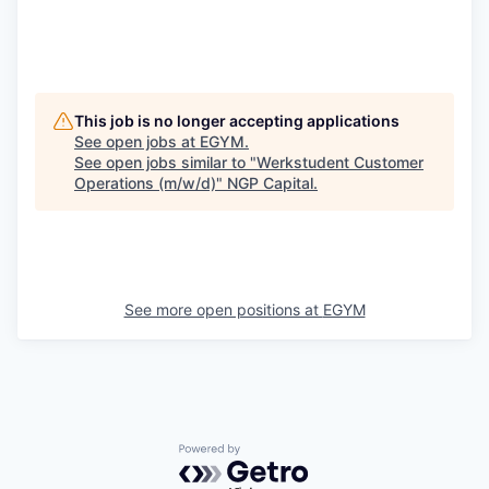
This job is no longer accepting applications
See open jobs at
EGYM
.
See open jobs similar to "
Werkstudent Customer
Operations (m/w/d)
"
NGP Capital
.
See more open positions at
EGYM
Powered by Getro.com