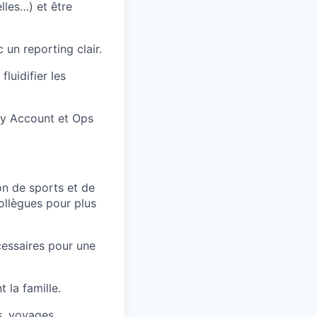
lles…) et être
c un reporting clair.
luidifier les
ey Account et Ops
on de sports et de
ollègues pour plus
cessaires pour une
 la famille.
s, voyages,