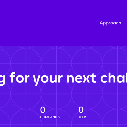
Approach
g for your next cha
0
0
COMPANIES
JOBS