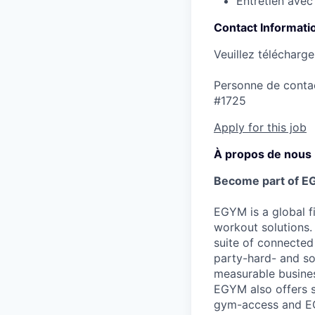
Entretien avec 
Contact Informati
Veuillez télécharge
Personne de conta
#1725
Apply for this job
À propos de nous
Become part of E
EGYM is a global fi
workout solutions.
suite of connected
party-hard- and sof
measurable busines
EGYM also offers s
gym-access and EGY