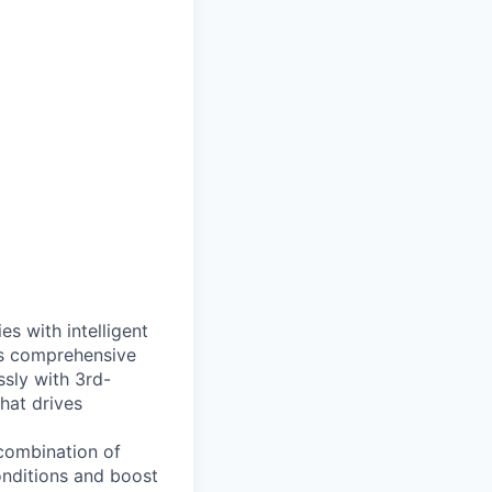
es with intelligent
ts comprehensive
sly with 3rd-
that drives
 combination of
onditions and boost