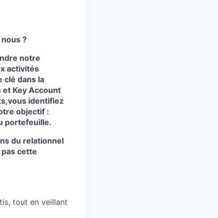
 nous ?
indre notre
 activités
 clé dans la
ss et Key Account
,vous identifiez
re objectif :
u portefeuille.
ens du relationnel
 pas cette
is, tout en veillant