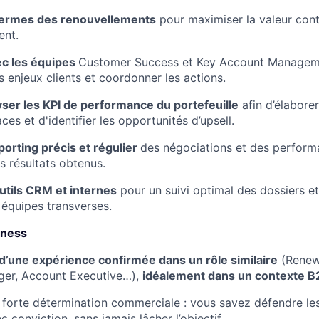
termes des renouvellements
pour maximiser la valeur contr
ent.
ec les équipes
Customer Success et Key Account Managem
 enjeux clients et coordonner les actions.
yser les KPI de performance du portefeuille
afin d’élabore
aces et d'identifier les opportunités d’upsell.
orting précis et régulier
des négociations et des perform
s résultats obtenus.
outils CRM et internes
pour un suivi optimal des dossiers et
s équipes transverses.
tness
 d’une expérience confirmée dans un rôle similaire
(Renewa
er, Account Executive…),
idéalement dans un contexte B
forte détermination commerciale : vous savez défendre les
ec conviction, sans jamais lâcher l’objectif.