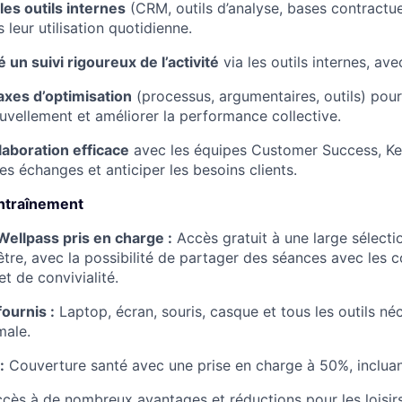
les outils internes
(CRM, outils d’analyse, bases contractue
leur utilisation quotidienne.
 un suivi rigoureux de l’activité
via les outils internes, ave
 axes d’optimisation
(processus, argumentaires, outils) pour f
uvellement et améliorer la performance collective.
aboration efficace
avec les équipes Customer Success, K
 les échanges et anticiper les besoins clients.
entraînement
llpass pris en charge :
Accès gratuit à une large sélecti
être, avec la possibilité de partager des séances avec les c
t de convivialité.
ournis :
Laptop, écran, souris, casque et tous les outils né
male.
:
Couverture santé avec une prise en charge à 50%, incluant
cès à de nombreux avantages et réductions pour les loisir