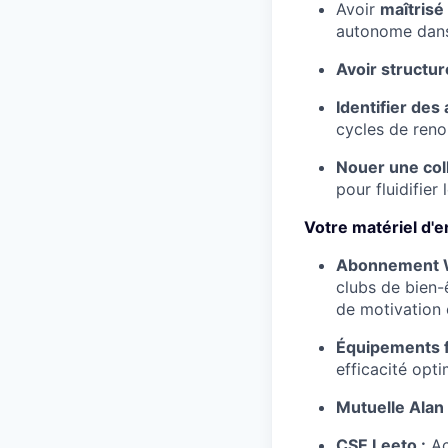
Avoir
maîtrisé 
autonome dans 
Avoir structuré
Identifier des
cycles de reno
Nouer une coll
pour fluidifier
Votre matériel d'
Abonnement We
clubs de bien-
de motivation e
Équipements f
efficacité opti
Mutuelle Alan 
CSE Leeto :
Ac