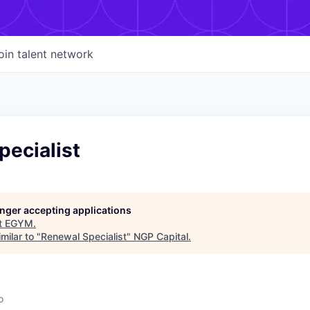
oin talent network
pecialist
longer accepting applications
t
EGYM
.
milar to "
Renewal Specialist
"
NGP Capital
.
o