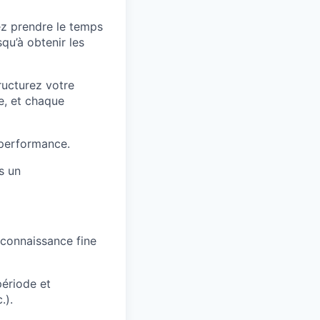
ez prendre le temps
qu’à obtenir les
ructurez votre
e, et chaque
 performance.
s un
 connaissance fine
période et
.).