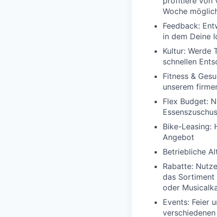
profitiere von
Woche möglic
Feedback:
Ent
in dem Deine 
Kultur:
Werde T
schnellen Ent
Fitness & Gesu
unserem firme
Flex Budget:
Nu
Essenszuschu
Bike-Leasing:
Angebot
Betriebliche A
Rabatte:
Nutze
das Sortiment 
oder Musicalka
Events:
Feier 
verschiedenen