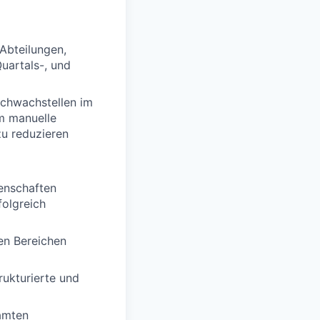
Abteilungen,
uartals-, und
Schwachstellen im
um manuelle
u reduzieren
enschaften
folgreich
en Bereichen
rukturierte und
amten