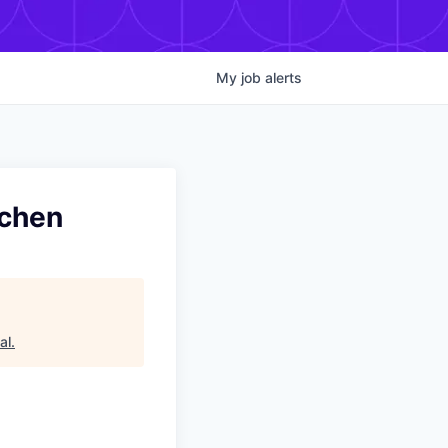
My
job
alerts
nchen
al
.