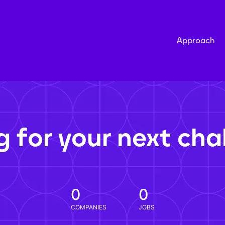
Approach
g for your next cha
0
0
COMPANIES
JOBS