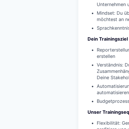
Unternehmen u
Mindset:
Du üb
möchtest an n
Sprachkenntni
Dein Trainingsziel
Reporterstellu
erstellen
Verständnis:
D
Zusammenhänge
Deine Stakeho
Automatisieru
automatisieren
Budgetprozess
Unser Trainingse
Flexibilität:
Gen