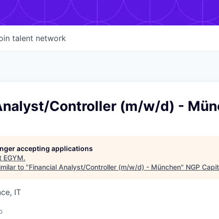
oin talent network
Analyst/Controller (m/w/d) - Mü
longer accepting applications
t
EGYM
.
milar to "
Financial Analyst/Controller (m/w/d) - München
"
NGP Capit
ce, IT
o