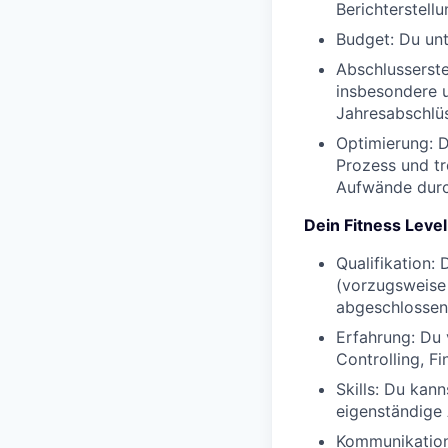
Berichterstell
Budget:
Du unt
Abschlusserste
insbesondere u
Jahresabschlü
Optimierung:
D
Prozess und tr
Aufwände durc
Dein Fitness Level
Qualifikation:
D
(vorzugsweise 
abgeschlossen
Erfahrung:
Du v
Controlling, F
Skills:
Du kanns
eigenständige
Kommunikation