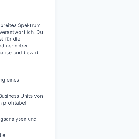
 breites Spektrum
verantwortlich. Du
 für die
und nebenbei
Chance und bewirb
ng eines
Business Units von
 profitabel
ngsanalysen und
die