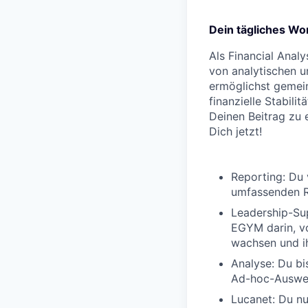
Dein tägliches Wo
Als Financial Anal
von analytischen u
ermöglichst gemei
finanzielle Stabil
Deinen Beitrag zu 
Dich jetzt!
Reporting:
Du v
umfassenden R
Leadership-Su
EGYM darin, vo
wachsen und ih
Analyse:
Du bis
Ad-hoc-Auswe
Lucanet:
Du nu