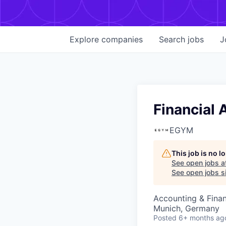
Explore
companies
Search
jobs
J
Financial 
EGYM
This job is no 
See open jobs a
See open jobs si
Accounting & Finan
Munich, Germany
Posted
6+ months ag