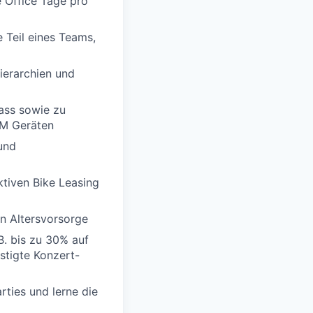
e Office Tage pro
 Teil eines Teams,
ierarchien und
ass sowie zu
YM Geräten
und
ktiven Bike Leasing
en Altersvorsorge
B. bis zu 30% auf
nstigte Konzert-
rties und lerne die