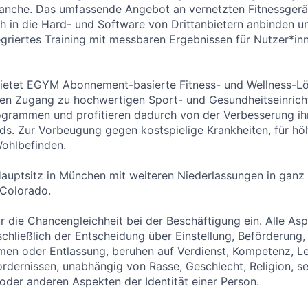
anche. Das umfassende Angebot an vernetzten Fitnessgerät
ch in die Hard- und Software von Drittanbietern anbinden u
egriertes Training mit messbaren Ergebnissen für Nutzer*in
ietet EGYM Abonnement-basierte Fitness- und Wellness-L
lten Zugang zu hochwertigen Sport- und Gesundheitseinric
grammen und profitieren dadurch von der Verbesserung ih
s. Zur Vorbeugung gegen kostspielige Krankheiten, für höh
ohlbefinden.
auptsitz in München mit weiteren Niederlassungen in ganz
 Colorado.
r die Chancengleichheit bei der Beschäftigung ein. Alle As
schließlich der Entscheidung über Einstellung, Beförderung,
men oder Entlassung, beruhen auf Verdienst, Kompetenz, L
ordernissen, unabhängig von Rasse, Geschlecht, Religion, se
 oder anderen Aspekten der Identität einer Person.