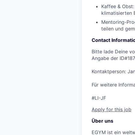
Kaffee & Obst
klimatisierten
Mentoring-Pr
teilen und ge
Contact Informati
Bitte lade Deine v
Angabe der ID#187
Kontaktperson: Ja
Für weitere Inform
#LI-JF
Apply for this job
Über uns
EGYM ist ein weltw