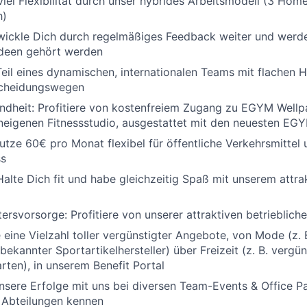
 viel Flexibilität durch unser hybrides Arbeitsmodell (3 Hom
h)
wickle Dich durch regelmäßiges Feedback weiter und werde
Ideen gehört werden
eil eines dynamischen, internationalen Teams mit flachen H
scheidungswegen
ndheit:
Profitiere von kostenfreiem Zugang zu EGYM Wellp
neigenen Fitnessstudio, ausgestattet mit den neuesten EG
tze 60€ pro Monat flexibel für öffentliche Verkehrsmittel 
ss
Halte Dich fit und habe gleichzeitig Spaß mit unserem attra
ltersvorsorge:
Profitiere von unserer attraktiven betrieblich
 eine Vielzahl toller vergünstigter Angebote, von Mode (z. 
bekannter Sportartikelhersteller) über Freizeit (z. B. vergü
rten), in unserem Benefit Portal
unsere Erfolge mit uns bei diversen Team-Events & Office Pa
 Abteilungen kennen