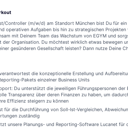
rkout
yst/Controller (m/w/d) am Standort München bist Du für ein
nd operativen Aufgaben bis hin zu strategischen Projekten 
nsam mit Deinem Team das Wachstum von EGYM und sorgst
ität der Organisation. Du möchtest wirklich etwas bewegen 
einer gesünderen Gesellschaft leisten? Dann nutze Deine 
erantwortest die konzeptionelle Erstellung und Aufbereitu
eporting-Pakets einzelner Business Units
pport:
Du unterstützt die jeweiligen Führungspersonen der 
lle Transparenz über deren Finanzen zu haben, um dadurch
re Effizienz steigern zu können
t für die Durchführung von Soll-Ist-Vergleichen, Abweichu
rtungen zuständig
tzt unsere Planungs- und Reporting-Software Lucanet für 