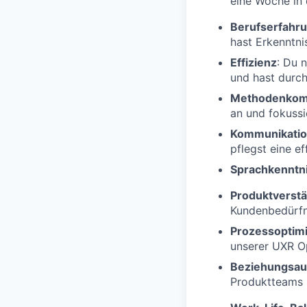
eine Woche in 
Berufserfahr
hast Erkenntni
Effizienz
: Du 
und hast durc
Methodenkom
an und fokussi
Kommunikatio
pflegst eine e
Sprachkenntn
Produktverstä
Kundenbedürfn
Prozessoptim
unserer UXR O
Beziehungsau
Produktteams s