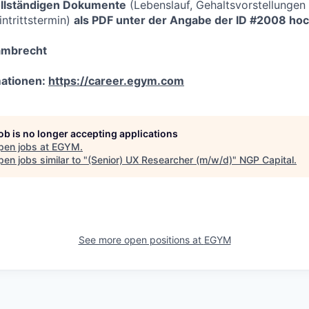
vollständigen Dokumente
(Lebenslauf, Gehaltsvorstellungen
intrittstermin)
als PDF unter der Angabe der ID #2008 hoc
Lambrecht
mationen:
https://career.egym.com
job is no longer accepting applications
pen jobs at
EGYM
.
en jobs similar to "
(Senior) UX Researcher (m/w/d)
"
NGP Capital
.
See more open positions at
EGYM