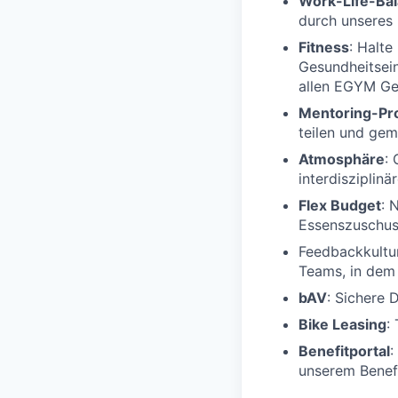
Work-Life-Ba
durch unseres
Fitness
: Halte
Gesundheitsein
allen EGYM Ge
Mentoring-P
teilen und ge
Atmosphäre
:
interdisziplin
Flex Budget
: 
Essenszuschu
Feedbackkultur
Teams, in dem
bAV
: Sichere 
Bike Leasing
:
Benefitportal
:
unserem Benefi