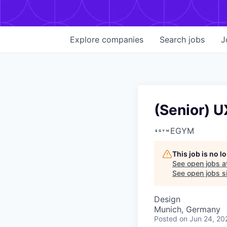
Explore
companies
Search
jobs
J
(Senior) 
EGYM
This job is no 
See open jobs a
See open jobs si
Design
Munich, Germany
Posted
on Jun 24, 20