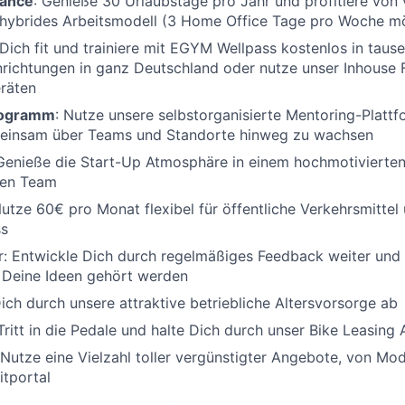
lance
: Genieße 30 Urlaubstage pro Jahr und profitiere von vi
 hybrides Arbeitsmodell (3 Home Office Tage pro Woche mö
 Dich fit und trainiere mit EGYM Wellpass kostenlos in tau
richtungen in ganz Deutschland oder nutze unser Inhouse F
räten
rogramm
: Nutze unsere selbstorganisierte Mentoring-Platt
meinsam über Teams und Standorte hinweg zu wachsen
 Genieße die Start-Up Atmosphäre in einem hochmotivierten
ären Team
Nutze 60€ pro Monat flexibel für öffentliche Verkehrsmittel
ss
: Entwickle Dich durch regelmäßiges Feedback weiter und 
 Deine Ideen gehört werden
Dich durch unsere attraktive betriebliche Altersvorsorge ab
 Tritt in die Pedale und halte Dich durch unser Bike Leasing 
 Nutze eine Vielzahl toller vergünstigter Angebote, von Mode
tportal