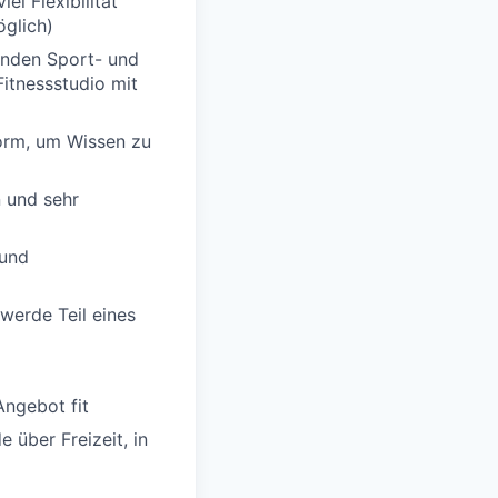
el Flexibilität
glich)
senden Sport- und
itnessstudio mit
form, um Wissen zu
 und sehr
 und
werde Teil eines
Angebot fit
 über Freizeit, in