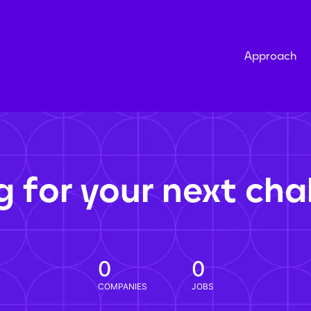
Approach
g for your next cha
0
0
COMPANIES
JOBS