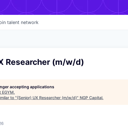
oin talent network
UX Researcher (m/w/d)
longer accepting applications
t
EGYM
.
milar to "
(Senior) UX Researcher (m/w/d)
"
NGP Capital
.
26