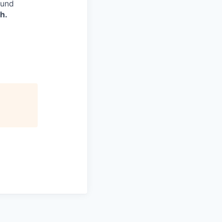
 und
h.