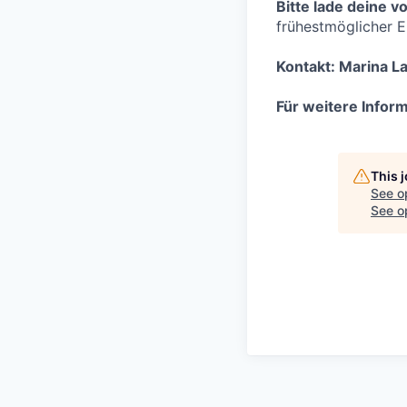
Bitte lade deine 
frühestmöglicher E
Kontakt: Marina 
Für weitere Infor
This 
See o
See op