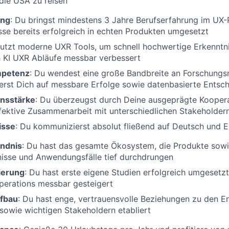
die USA zu reisen
ung
: Du bringst mindestens 3 Jahre Berufserfahrung im UX
sse bereits erfolgreich in echten Produkten umgesetzt
nutzt moderne UXR Tools, um schnell hochwertige Erkenntn
h KI UXR Abläufe messbar verbessert
petenz
: Du wendest eine große Bandbreite an Forschung
erst Dich auf messbare Erfolge sowie datenbasierte Entsc
nsstärke
: Du überzeugst durch Deine ausgeprägte Koopera
ffektive Zusammenarbeit mit unterschiedlichen Stakeholder
isse
: Du kommunizierst absolut fließend auf Deutsch und E
ndnis
: Du hast das gesamte Ökosystem, die Produkte sowi
isse und Anwendungsfälle tief durchdrungen
ierung
: Du hast erste eigene Studien erfolgreich umgesetzt
perations messbar gesteigert
fbau
: Du hast enge, vertrauensvolle Beziehungen zu den E
owie wichtigen Stakeholdern etabliert