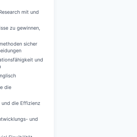
-Research mit und
isse zu gewinnen,
smethoden sicher
heidungen
tionsfähigkeit und
n
nglisch
e die
 und die Effizienz
ntwicklungs- und