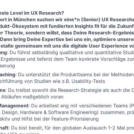
chste Level im UX Research?
ort in München suchen wir eine*n (Senior) UX Research
ukt-Ökosystem mit fundierten Insights fit für die Zukunf
r Theorie, sondern willst, dass Deine Research-Ergebniss
 Dann bring Deine Expertise bei uns ein, optimiere unser
stalte gemeinsam mit uns die digitale User Experience 
ung
: Du führst selbständig qualitative und quantitative Stud
e Ergebnisse und lieferst dem Team konkrete Vorschläge zu
serung
aching
: Du unterstützt die Produktteams bei der Methode
rchführung von Studien wie z.B. Usability-Tests
ns
: Du treibst sowohl die Research-Strategie als auch die
 Abläufen maßgeblich voran
-Management
: Du arbeitest eng mit verschiedenen Teams (
Design, Hardware & Software Engineering) zusammen, prä
ktiv und hilfst bei der Feature-Priorisierung
haft
: Du bist bereit, für den globalen Austausch 1–2 Mal pro