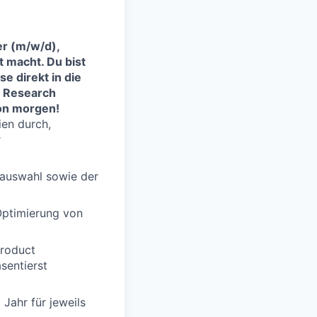
er (m/w/d),
t macht. Du bist
e direkt in die
e Research
von morgen!
ien durch,
r
nauswahl sowie der
 Optimierung von
Product
sentierst
 Jahr für jeweils