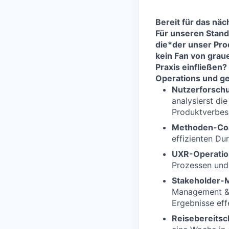
Bereit für das nä
Für unseren Stand
die*der unser Prod
kein Fan von graue
Praxis einfließen?
Operations und ge
Nutzerforsch
analysierst di
Produktverbes
Methoden-Co
effizienten Du
UXR-Operatio
Prozessen und
Stakeholder
Management & 
Ergebnisse effe
Reisebereitsc