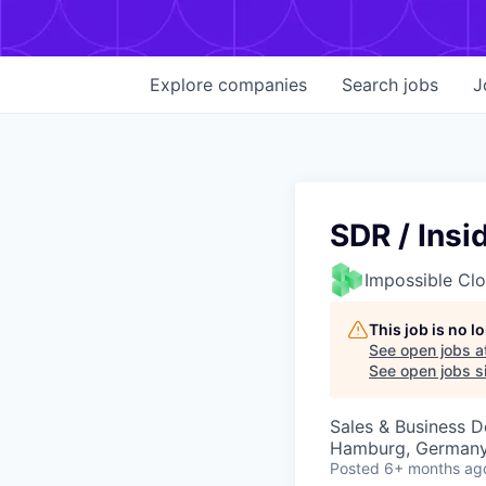
Explore
companies
Search
jobs
J
SDR / Insi
Impossible Cl
This job is no 
See open jobs a
See open jobs si
Sales & Business 
Hamburg, German
Posted
6+ months ag