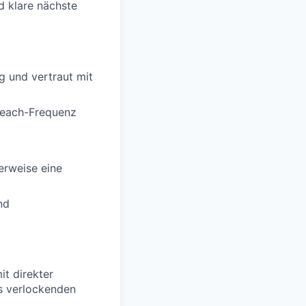
 klare nächste
g und vertraut mit
reach-Frequenz
erweise eine
nd
it direkter
s verlockenden