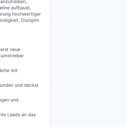
anzutreiben,
line aufbaust,
ierung hochwertiger
ndigkeit, Disziplin
ierst neue
tumstreiber
äche mit
-Kunden und deckst
ungen und
ante Leads an das