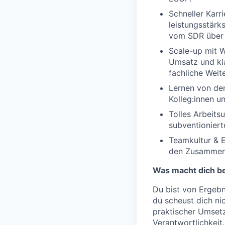
Schneller Karri
leistungsstärk
vom SDR über 
Scale-up mit W
Umsatz und kla
fachliche Weit
Lernen von den
Kolleg:innen u
Tolles Arbeits
subventionier
Teamkultur & 
den Zusammenh
Was macht dich b
Du bist von Ergebn
du scheust dich ni
praktischer Umsetz
Verantwortlichkeit.