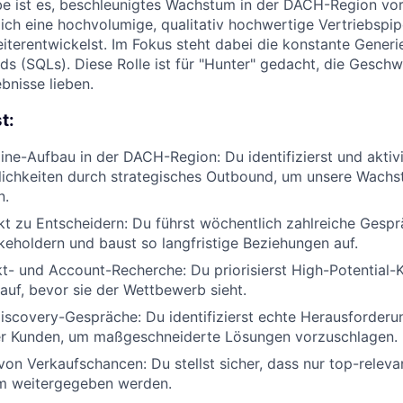
e ist es, beschleunigtes Wachstum in der DACH-Region vor
ch eine hochvolumige, qualitativ hochwertige Vertriebspipe
weiterentwickelst. Im Fokus steht dabei die konstante Gener
ds (SQLs). Diese Rolle ist für "Hunter" gedacht, die Geschwi
nisse lieben.
t:
line-Aufbau in der DACH-Region: Du identifizierst und aktiv
ichkeiten durch strategisches Outbound, um unsere Wachs
n.
kt zu Entscheidern: Du führst wöchentlich zahlreiche Gespr
keholdern und baust so langfristige Beziehungen auf.
t- und Account-Recherche: Du priorisierst High-Potential
uf, bevor sie der Wettbewerb sieht.
Discovery-Gespräche: Du identifizierst echte Herausforder
er Kunden, um maßgeschneiderte Lösungen vorzuschlagen.
 von Verkaufschancen: Du stellst sicher, dass nur top-relev
m weitergegeben werden.