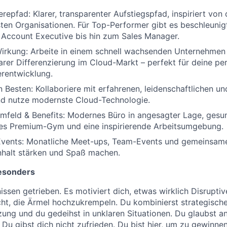
erepfad: Klarer, transparenter Aufstiegspfad, inspiriert von
sten Organisationen. Für Top-Performer gibt es beschleuni
Account Executive bis hin zum Sales Manager.
irkung: Arbeite in einem schnell wachsenden Unternehmen 
rer Differenzierung im Cloud-Markt – perfekt für deine pe
erentwicklung.
 Besten: Kollaboriere mit erfahrenen, leidenschaftlichen u
nd nutze modernste Cloud-Technologie.
umfeld & Benefits: Modernes Büro in angesagter Lage, gesu
tes Premium-Gym und eine inspirierende Arbeitsumgebung.
Events: Monatliche Meet-ups, Team-Events und gemeinsame 
alt stärken und Spaß machen.
esonders
issen getrieben. Es motiviert dich, etwas wirklich Disrupti
cht, die Ärmel hochzukrempeln. Du kombinierst strategisch
ung und du gedeihst in unklaren Situationen. Du glaubst 
 Du gibst dich nicht zufrieden. Du bist hier, um zu gewinne