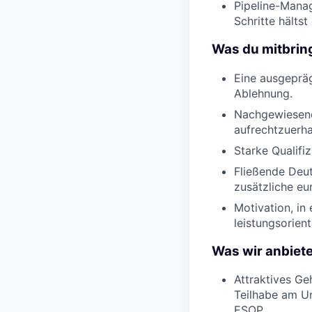
Pipeline-Mana
Schritte hälts
Was du mitbrin
Eine ausgepräg
Ablehnung.
Nachgewiesene 
aufrechtzuerha
Starke Qualifi
Fließende Deut
zusätzliche eu
Motivation, i
leistungsorient
Was wir anbiet
Attraktives Ge
Teilhabe am Un
ESOP.