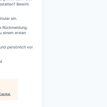
estalten? Bewirb
mular ein.
ge Rückmeldung.
u einem ersten
 und persönlich vor
nd
apital
.