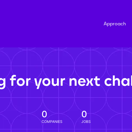
Approach
g for your next cha
0
0
COMPANIES
JOBS