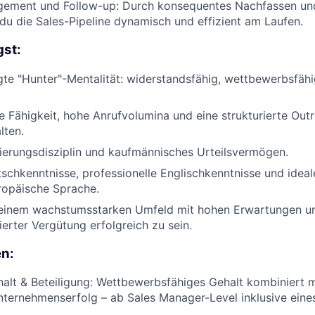
gement und Follow-up: Durch konsequentes Nachfassen und
t du die Sales-Pipeline dynamisch und effizient am Laufen.
gst:
te "Hunter"-Mentalität: widerstandsfähig, wettbewerbsfähi
Fähigkeit, hohe Anrufvolumina und eine strukturierte Out
lten.
zierungsdisziplin und kaufmännisches Urteilsvermögen.
schkenntnisse, professionelle Englischkenntnisse und ideal
ropäische Sprache.
n einem wachstumsstarken Umfeld mit hohen Erwartungen u
ierter Vergütung erfolgreich zu sein.
en:
halt & Beteiligung: Wettbewerbsfähiges Gehalt kombiniert m
ternehmenserfolg – ab Sales Manager-Level inklusive eine