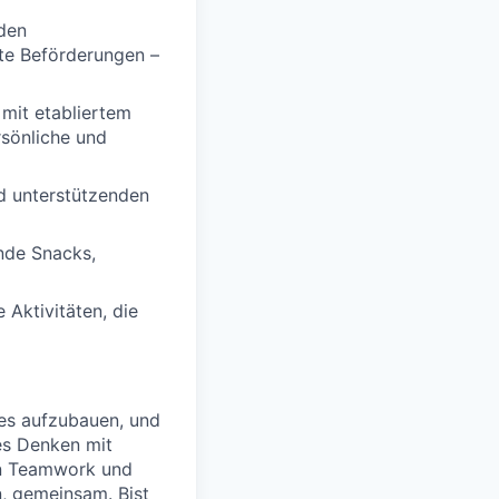
 den
gte Beförderungen –
mit etabliertem
rsönliche und
nd unterstützenden
nde Snacks,
Aktivitäten, die
ves aufzubauen, und
es Denken mit
an Teamwork und
n, gemeinsam. Bist