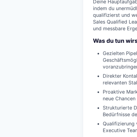
Deine Hauptaufgab
indem du unermüdli
qualifizierst und 
Sales Qualified Lea
und messbare Ergeb
Was du tun wirs
Gezielten Pipe
Geschäftsmögl
voranzubringe
Direkter Konta
relevanten Sta
Proaktive Mark
neue Chancen a
Strukturierte 
Bedürfnisse d
Qualifizierung
Executive Tea