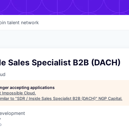
oin talent network
de Sales Specialist B2B (DACH)
oud
longer accepting applications
t
Impossible Cloud
.
milar to "
SDR / Inside Sales Specialist B2B (DACH)
"
NGP Capital
.
Development
y
o