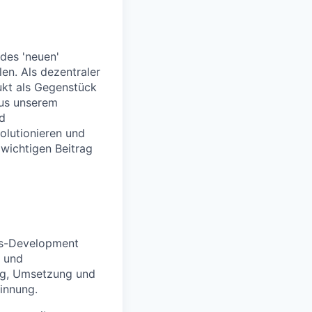
des 'neuen'
en. Als dezentraler
dukt als Gegenstück
Aus unserem
nd
olutionieren und
 wichtigen Beitrag
les-Development
- und
ng, Umsetzung und
innung.